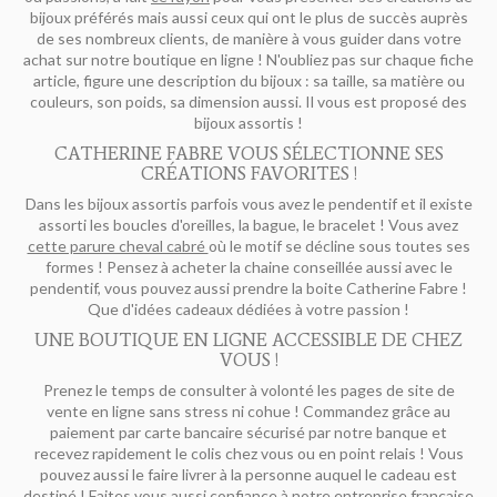
bijoux préférés mais aussi ceux qui ont le plus de succès auprès
de ses nombreux clients, de manière à vous guider dans votre
achat sur notre boutique en ligne ! N'oubliez pas sur chaque fiche
article, figure une description du bijoux : sa taille, sa matière ou
couleurs, son poids, sa dimension aussi. Il vous est proposé des
bijoux assortis !
CATHERINE FABRE VOUS SÉLECTIONNE SES
CRÉATIONS FAVORITES !
Dans les bijoux assortis parfois vous avez le pendentif et il existe
assorti les boucles d'oreilles, la bague, le bracelet ! Vous avez
cette parure cheval cabré
où le motif se décline sous toutes ses
formes ! Pensez à acheter la chaine conseillée aussi avec le
pendentif, vous pouvez aussi prendre la boite Catherine Fabre !
Que d'idées cadeaux dédiées à votre passion !
UNE BOUTIQUE EN LIGNE ACCESSIBLE DE CHEZ
VOUS !
Prenez le temps de consulter à volonté les pages de site de
vente en ligne sans stress ni cohue ! Commandez grâce au
paiement par carte bancaire sécurisé par notre banque et
recevez rapidement le colis chez vous ou en point relais ! Vous
pouvez aussi le faire livrer à la personne auquel le cadeau est
destiné ! Faites vous aussi confiance à notre entreprise française