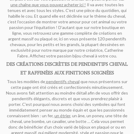
une chaîne que vous pouvez acheter ici !
Il va avec toutes les
tenues et avec tous les styles. C’est une pièce du quotidien, qui
habille le cou. Et quand elle est déclinée sur le thème du cheval,
c’est l’occasion de montrer votre amour pour cet animal ou votre
passion pour l’équitation ! D’autant que sur notre boutique en
ligne, vous retrouvez une gamme complète de créations en
argent massif ou plaqué or, ici on vous présente 120 pendentifs
chevaux, pour les petits et les grands, la plupart dessinées en
exclusivité pour notre marque par notre créatrice, Catherine
Fabre. Affichez votre passion bijou cheval à votre cou.
DES CRÉATIONS DISCRÈTES DE PENDENTIFS CHEVAL
ET RAFFINÉES AUX FINITIONS SOIGNÉES
Tous les modèles de
pendentifs cheval
que nous présentons sur
cette page ont été créés et confectionnés minutieusement.
Nous avons fait attention au moindre détail afin de vous offrir des
pendentifs élégants, discrets et que vous prendrez plaisir à
porter. C’est pourquoi nous avons choisi des symboles qui font
immédiatement penser au monde équin et que les passionnés
connaissent bien : un fer,
un étrier
, un âne, un poney, une tête de
cheval, une bombe, un cavalier, une botte … Cela vous permet
donc de bénéficier d’un choix varié de bijoux en plaqué or ou en
argent massif, qui mêlent modernité, style et passion pour le