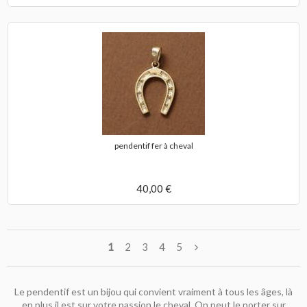
pendentif fer à cheval
40,00 €
1
2
3
4
5
Le pendentif est un bijou qui convient vraiment à tous les âges, là
en plus il est sur votre passion le cheval. On peut le porter sur