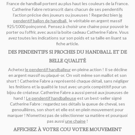
France de handball portent au plus haut les couleurs de la France.
Catherine Fabre retranscrit dans chacun de ses pendentifs
l’action précise des joueurs ou joueuses ! Regardez bien
le
pendentif ballon de handball
,
le véritable en argent massif
925/1000 poinçonné. Pensez à choisir une chaine pour pouvoir le
porter ou l’offrir, avec aussi la boite cadeau Catherine Fabre. Vous
avez toutes les indications sur son poids et sa taille en lisant sa
fiche article.
DES PENDENTIFS SI PROCHES DU HANDBALL ET DE
BELLE QUALITÉ
Achetez
le pendentif handballeur
en pleine action ! Il se décline
en argent massif ou plaqué-or. On voit même son maillot et son
short ! Catherine Fabre a représenté chaque détail, sans négliger
les finitions et la qualité le tout avec un prix compétitif pour un
bijou de créateur. Catherine Fabre a aussi pensé aux joueuses de
hand !
Le pendentif handballeuse
est un best-seller signé
Catherine Fabre : regardez ses détails la queue de cheval, ses
genouillères, son short et elle est en plein mouvement pour
marquer ! N’omettez pas de sélectionner sa matière et pourquoi
pas aussi
une chaine
!
AFFICHEZ À VOTRE COU VOTRE MOUVEMENT