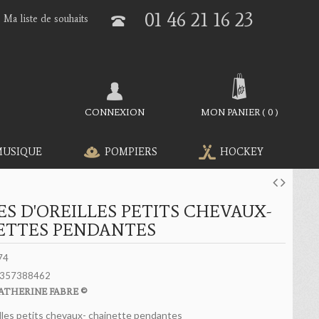
01 46 21 16 23
Ma liste de souhaits
CONNEXION
MON PANIER
(
0
)
MUSIQUE
POMPIERS
HOCKEY
S D'OREILLES PETITS CHEVAUX-
ETTES PENDANTES
74
357388462
ATHERINE FABRE ©
illes petits chevaux- chainette pendantes