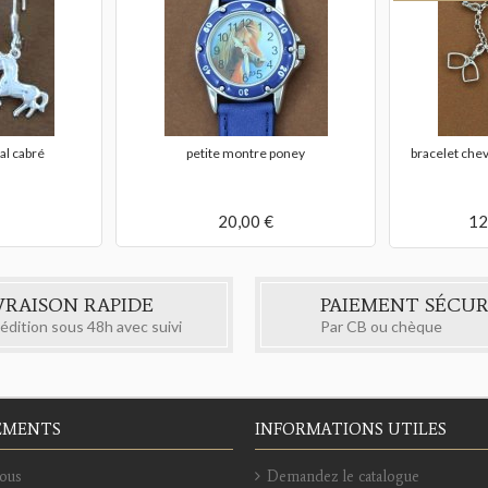
l cabré
petite montre poney
bracelet chev
20,00 €
12
VRAISON RAPIDE
PAIEMENT SÉCUR
édition sous 48h avec suivi
Par CB ou chèque
EMENTS
INFORMATIONS UTILES
ous
Demandez le catalogue