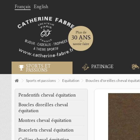
Français
English
SPORTS ET
PATINAGE
PASSIONS
Sports et passions
Equitation
Boucles d'oreilles cheval équita
Pendentifs cheval équitation
Boucles d'oreilles cheval
équitation
Montres cheval équitation
Bracelets cheval équitation
Collier cheval équitation