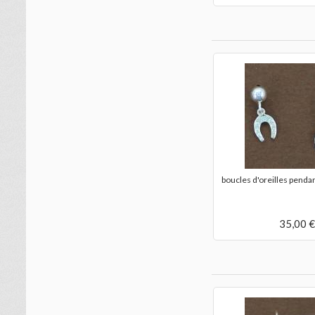
dormeuses cheval cabré
boucles d'oreilles pendan
25,00 €
35,00 €