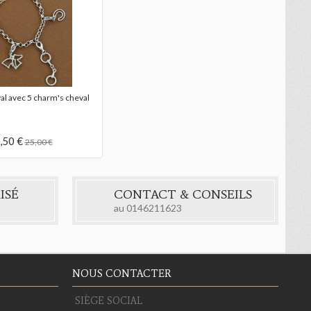
al avec 5 charm's cheval
,50 €
25,00 €
ISÉ
CONTACT & CONSEILS
au
0146211623
NOUS CONTACTER
SIÈGE SOCIAL