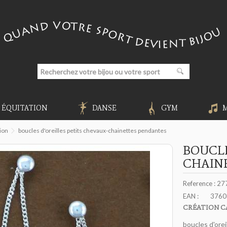
ÉQUITATION
DANSE
GYM
tion
boucles d'oreilles petits chevaux-chainettes pendantes
BOUCLE
CHAIN
Reference :
27
EAN :
3760
CRÉATION C
boucles d'ore