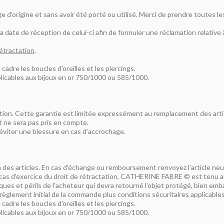
e d'origine et sans avoir été porté ou utilisé. Merci de prendre toutes l
a date de réception de celui-ci afin de formuler une réclamation relative 
rétractation
.
cadre les boucles d'oreilles et les piercings.
plicables aux bijoux en or 750/1000 ou 585/1000.
ation. Cette garantie est limitée expressément au remplacement des art
t ne sera pas pris en compte.
éviter une blessure en cas d'accrochage.
n des articles. En cas d'échange ou remboursement renvoyez l'article neu
 cas d'exercice du droit de rétractation, CATHERINE FABRE © est tenu a
 risques et périls de l'acheteur qui devra retourné l'objet protégé, bien
règlement initial de la commande plus conditions sécuritaires applicables
cadre les boucles d'oreilles et les piercings.
plicables aux bijoux en or 750/1000 ou 585/1000.