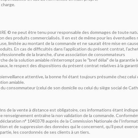
 charge.
RE © ne peut être tenu pour responsable des dommages de toute nature,
on des produits commercialisés. Il en est de même pour les éventuelles m
e, limitée au montant de la commande et ne saurait être mise en cause 
uits. En cas de difficultés dans l'application du présent contrat, l'achet
rofessionnelle de la branche, d'une association de consommateurs
he de la solution amiable n'interrompt pas le "bref délai" de la garantie lé
naux, le respect des dispositions du présent contrat relatives à la gara
nveillance attentive, la bonne foi étant toujours présumée chez celui qui
ution amiable.
 du consommateur (celui de son domicile ou celui du siège social de Cath
ns de la vente à distance est obligatoire, ces informations étant indi
de renseignement entraîne la non validation de la commande. Conformément
e déclaration n° 1040378 auprès de la Commission Nationale de l'Informatiq
tification et de suppression des données qui le concernent, qu'il peut
rtie, les coordonnés de ses clients à un tiers.