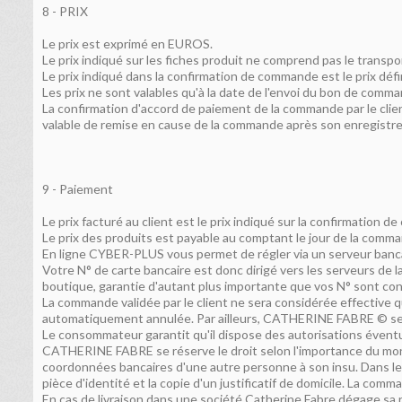
8 - PRIX
Le prix est exprimé en EUROS.
Le prix indiqué sur les fiches produit ne comprend pas le transpo
Le prix indiqué dans la confirmation de commande est le prix défi
Les prix ne sont valables qu'à la date de l'envoi du bon de com
La confirmation d'accord de paiement de la commande par le client
valable de remise en cause de la commande après son enregistre
9 - Paiement
Le prix facturé au client est le prix indiqué sur la confirmat
Le prix des produits est payable au comptant le jour de la comm
En ligne CYBER-PLUS vous permet de régler via un serveur ba
Votre N° de carte bancaire est donc dirigé vers les serveurs de
boutique, garantie d'autant plus importante que vos N° sont
La commande validée par le client ne sera considérée effective 
automatiquement annulée. Par ailleurs, CATHERINE FABRE © se rés
Le consommateur garantit qu'il dispose des autorisations éventue
CATHERINE FABRE se réserve le droit selon l'importance du mon
coordonnées bancaires d'une autre personne à son insu. Dans le c
pièce d'identité et la copie d'un justificatif de domicile. La co
En cas de livraison dans une société Catherine Fabre dégage sa 