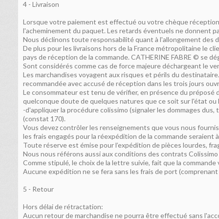
4 - Livraison
Lorsque votre paiement est effectué ou votre chèque réceptionné
l'acheminement du paquet. Les retards éventuels ne donnent pas 
Nous déclinons toute responsabilité quant à l'allongement des dé
De plus pour les livraisons hors de la France métropolitaine le cl
pays de réception de la commande. CATHERINE FABRE © se dégage d
Sont considérés comme cas de force majeure déchargeant le vendeur
Les marchandises voyagent aux risques et périls du destinataire. 
recommandée avec accusé de réception dans les trois jours ouvrab
Le consommateur est tenu de vérifier, en présence du préposé de 
quelconque doute de quelques natures que ce soit sur l'état ou le
-d'appliquer la procédure colissimo (signaler les dommages dus
(constat 170).
Vous devez contrôler les renseignements que vous nous fournis
les frais engagés pour la réexpédition de la commande seraient à 
Toute réserve est émise pour l’expédition de pièces lourdes, fra
Nous nous référons aussi aux conditions des contrats Colissimo
Comme stipulé, le choix de la lettre suivie, fait que la commande
Aucune expédition ne se fera sans les frais de port (comprenant 
5 - Retour
Hors délai de rétractation:
Aucun retour de marchandise ne pourra être effectué sans l'accor