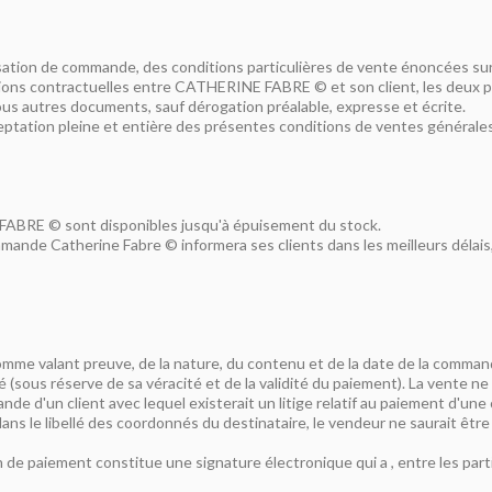
assation de commande, des conditions particulières de vente énoncées su
tions contractuelles entre CATHERINE FABRE © et son client, les deux p
ous autres documents, sauf dérogation préalable, expresse et écrite.
ceptation pleine et entière des présentes conditions de ventes générale
 FABRE © sont disponibles jusqu'à épuisement du stock.
mmande Catherine Fabre © informera ses clients dans les meilleurs délais
mme valant preuve, de la nature, du contenu et de la date de la comm
 (sous réserve de sa véracité et de la validité du paiement). La vente n
 d'un client avec lequel existerait un litige relatif au paiement d'une
ans le libellé des coordonnés du destinataire, le vendeur ne saurait être 
n de paiement constitue une signature électronique qui a , entre les par