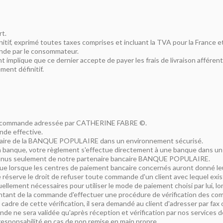
rt.
nitif, exprimé toutes taxes comprises et incluant la TVA pour la France e
mande par le consommateur.
 implique que ce dernier accepte de payer les frais de livraison afférent
ment définitif.
ion de commande adressée par CATHERINE FABRE ©.
ande effective.
ncaire de la BANQUE POPULAIRE dans un environnement sécurisé.
 la banque, votre règlement s'effectue directement à une banque dans un
 connus seulement de notre partenaire bancaire BANQUE POPULAIRE.
que lorsque les centres de paiement bancaire concernés auront donné leu
erve le droit de refuser toute commande d'un client avec lequel existe
llement nécessaires pour utiliser le mode de paiement choisi par lui, l
tant de la commande d'effectuer une procédure de vérification des com
adre de cette vérification, il sera demandé au client d'adresser par fax 
mmande ne sera validée qu'après réception et vérification par nos services
responsabilité en cas de non remise en main propre.