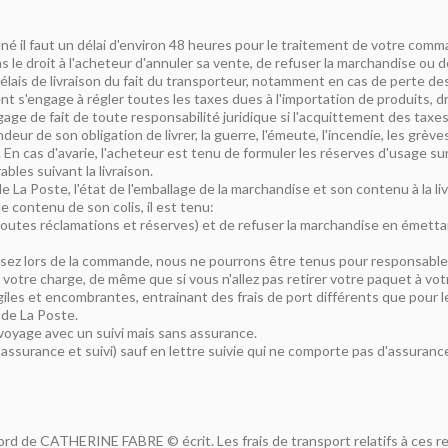
 il faut un délai d'environ 48 heures pour le traitement de votre comm
le droit à l'acheteur d'annuler sa vente, de refuser la marchandise ou
lais de livraison du fait du transporteur, notamment en cas de perte des
ient s'engage à régler toutes les taxes dues à l'importation de produits,
e fait de toute responsabilité juridique si l'acquittement des taxes n'
 de son obligation de livrer, la guerre, l'émeute, l'incendie, les grèves,
En cas d'avarie, l'acheteur est tenu de formuler les réserves d'usage sur
les suivant la livraison.
La Poste, l'état de l'emballage de la marchandise et son contenu à la l
 contenu de son colis, il est tenu:
, toutes réclamations et réserves) et de refuser la marchandise en éme
sez lors de la commande, nous ne pourrons être tenus pour responsables
votre charge, de même que si vous n'allez pas retirer votre paquet à votr
giles et encombrantes, entrainant des frais de port différents que pour l
 de La Poste.
 voyage avec un suivi mais sans assurance.
assurance et suivi) sauf en lettre suivie qui ne comporte pas d'assuranc
d de CATHERINE FABRE © écrit. Les frais de transport relatifs à ces reto