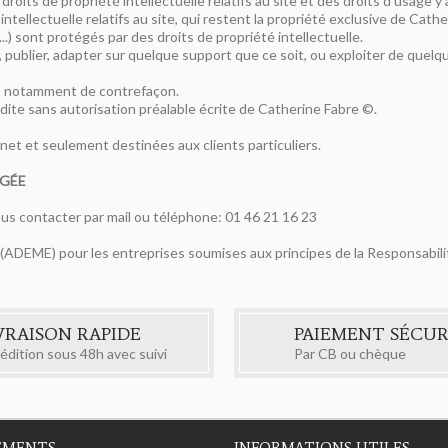
droits de propriété intellectuelle relatifs au site et des droits d'usage y
intellectuelle relatifs au site, qui restent la propriété exclusive de Cath
.) sont protégés par des droits de propriété intellectuelle.
er, publier, adapter sur quelque support que ce soit, ou exploiter de quelq
tes, notamment de contrefaçon.
erdite sans autorisation préalable écrite de Catherine Fabre ©.
net et seulement destinées aux clients particuliers.
ÉGÉE
ous contacter par mail ou téléphone: 01 46 21 16 23
que (ADEME) pour les entreprises soumises aux principes de la Responsab
VRAISON RAPIDE
PAIEMENT SÉCUR
édition sous 48h avec suivi
Par CB ou chèque