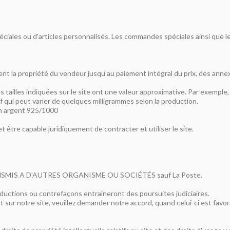
es ou d'articles personnalisés. Les commandes spéciales ainsi que les 
t la propriété du vendeur jusqu'au paiement intégral du prix, des annex
 Les tailles indiquées sur le site ont une valeur approximative. Par exemp
if qui peut varier de quelques milligrammes selon la production.
en argent 925/1000
t être capable juridiquement de contracter et utiliser le site.
IS A D'AUTRES ORGANISME OU SOCIÉTÉS sauf La Poste.
ductions ou contrefaçons entraineront des poursuites judiciaires.
sur notre site, veuillez demander notre accord, quand celui-ci est favora