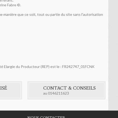
 afférant.
erine Fabre ©.
ue manière que ce soit, tout ou partie du site sans l'autorisation
ilité Elargie du Producteur (REP) est le : FR242747_01FCNK
ISÉ
CONTACT & CONSEILS
au
0146211623