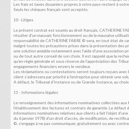
Les frais et taxes douaniers propres à votre pays restent à votre
Seuls les chèques français sont acceptés.
10 - Litiges
Le présent contrat est soumis au droit français. CATHERINE FAB
résulter d'un mauvais fonctionnement ou de la mauvaise utilisati
responsabilité de CATHERINE FABRE © sera, en tout état de caus
malgré toutes les précautions prises dans la présentation des prod
une solution amiable notamment avec l'aide d'une association p
ou de tout autre conseil de son choix. Il est rappelé que la recherc
qu'en règle générale et sous réserve de l'appréciation des Tribu
engagements financiers envers le vendeur.
Les réclamations ou contestations seront toujours reçues avec bie
client s'adressera par priorité à l'entreprise pour obtenir une sol
A défaut, le Tribunal d'Instance ou de Grande Instance, au choix
11 - Informations légales
Le renseignement des informations nominatives collectées aux fi
l'établissement des factures et contrats de garantie. Le défaut 
informations nominatives relatives aux clients a fait l'objet d'un
du 6 janvier 1978) d'un droit d'accès, de modification, de rec
©, s'engage à ne pas communiquer, gratuitement ou avec contrepa