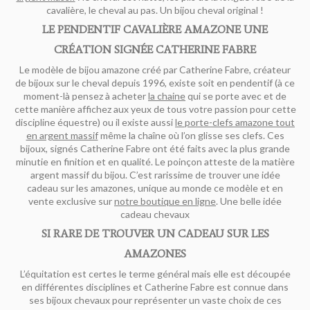
cavalière, le cheval au pas. Un bijou cheval original !
LE PENDENTIF CAVALIÈRE AMAZONE UNE
CRÉATION SIGNÉE CATHERINE FABRE
Le modèle de bijou amazone créé par Catherine Fabre, créateur
de bijoux sur le cheval depuis 1996, existe soit en pendentif (à ce
moment-là pensez à acheter
la chaine
qui se porte avec et de
cette manière affichez aux yeux de tous votre passion pour cette
discipline équestre) ou il existe aussi
le porte-clefs amazone tout
en argent massif
même la chaîne où l’on glisse ses clefs. Ces
bijoux, signés Catherine Fabre ont été faits avec la plus grande
minutie en finition et en qualité. Le poinçon atteste de la matière
argent massif du bijou. C’est rarissime de trouver une idée
cadeau sur les amazones, unique au monde ce modèle et en
vente exclusive sur
notre boutique en ligne
. Une belle idée
cadeau chevaux
SI RARE DE TROUVER UN CADEAU SUR LES
AMAZONES
L’équitation est certes le terme général mais elle est découpée
en différentes disciplines et Catherine Fabre est connue dans
ses bijoux chevaux pour représenter un vaste choix de ces