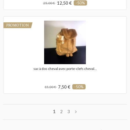
12,50 €
-50%
25,00 €
PROMOTION
sac à dos cheval avec porte-clefs cheval...
7,50 €
-50%
15,00 €
1
2
3