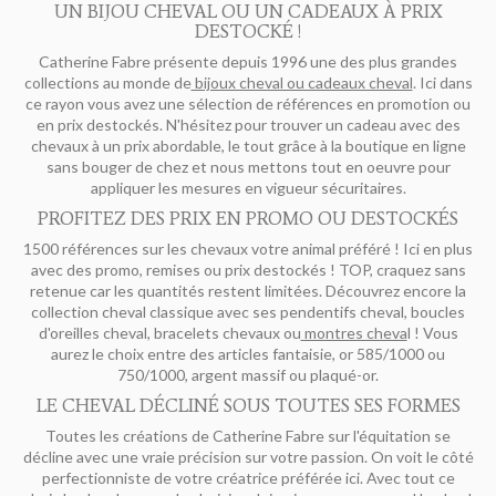
UN BIJOU CHEVAL OU UN CADEAUX À PRIX
DESTOCKÉ !
Catherine Fabre présente depuis 1996 une des plus grandes
collections au monde de
bijoux cheval ou cadeaux cheval
. Ici dans
ce rayon vous avez une sélection de références en promotion ou
en prix destockés. N'hésitez pour trouver un cadeau avec des
chevaux à un prix abordable, le tout grâce à la boutique en ligne
sans bouger de chez et nous mettons tout en oeuvre pour
appliquer les mesures en vigueur sécuritaires.
PROFITEZ DES PRIX EN PROMO OU DESTOCKÉS
1500 références sur les chevaux votre animal préféré ! Ici en plus
avec des promo, remises ou prix destockés ! TOP, craquez sans
retenue car les quantités restent limitées. Découvrez encore la
collection cheval classique avec ses pendentifs cheval, boucles
d'oreilles cheval, bracelets chevaux ou
montres cheva
l ! Vous
aurez le choix entre des articles fantaisie, or 585/1000 ou
750/1000, argent massif ou plaqué-or.
LE CHEVAL DÉCLINÉ SOUS TOUTES SES FORMES
Toutes les créations de Catherine Fabre sur l'équitation se
décline avec une vraie précision sur votre passion. On voit le côté
perfectionniste de votre créatrice préférée ici. Avec tout ce