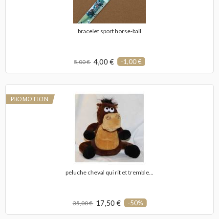
bracelet sport horse-ball
4,00 €
-1,00 €
5,00 €
PROMOTION
peluche cheval qui rit et tremble...
17,50 €
-50%
35,00 €