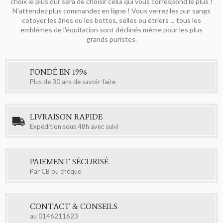
choix le plus dur sera de choisir celui qui vous correspond le plus !
N'attendez plus commandez en ligne ! Vous verrez les pur sangs
cotoyer les ânes ou les bottes, selles ou étriers ... tous les
emblémes de l'équitation sont déclinés même pour les plus
grands puristes.
FONDÉ EN 1996
Plus de 30 ans de savoir-faire
LIVRAISON RAPIDE
Expédition sous 48h avec suivi
PAIEMENT SÉCURISÉ
Par CB ou chèque
CONTACT & CONSEILS
au
0146211623