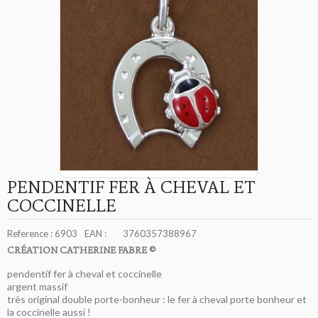
PENDENTIF FER À CHEVAL ET
COCCINELLE
Reference :
6903
EAN :
3760357388967
CRÉATION CATHERINE FABRE ©
pendentif fer à cheval et coccinelle
argent massif
très original double porte-bonheur : le fer à cheval porte bonheur et
la coccinelle aussi !