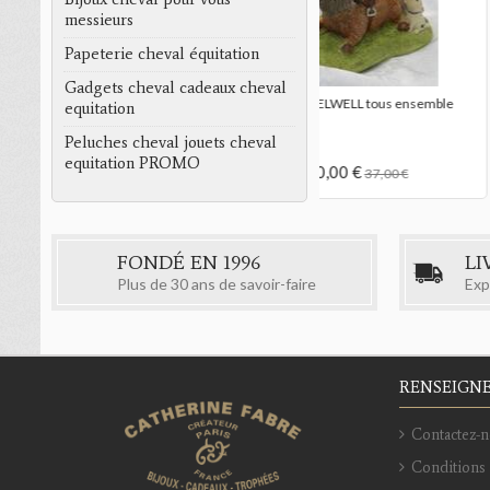
trousse à bijoux de
messieurs
Papeterie cheval équitation
12,00 €
25,
Gadgets cheval cadeaux cheval
rosse
statue THELWELL ne fais plus ça
equitation
Peluches cheval jouets cheval
equitation PROMO
20,00 €
37,00 €
FONDÉ EN 1996
LI
Plus de 30 ans de savoir-faire
Exp
RENSEIGN
Contactez-n
Conditions 