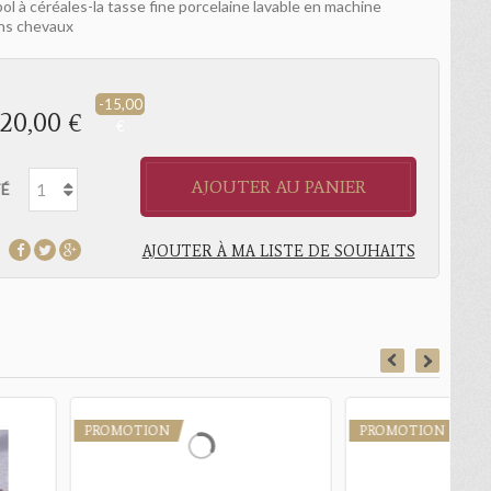
 bol à céréales-la tasse fine porcelaine lavable en machine
ins chevaux
-15,00
20,00 €
€
AJOUTER AU PANIER
É
AJOUTER À MA LISTE DE SOUHAITS
PR