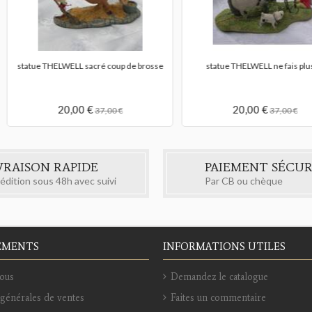
 voyage...
bandana cheval
statuette f
6,00 €
7
00 €
12,00 €
VRAISON RAPIDE
PAIEMENT SÉCUR
édition sous 48h avec suivi
Par CB ou chèque
EMENTS
INFORMATIONS UTILES
ous
Demandez le catalogue
générales de ventes
Faites un commentaire