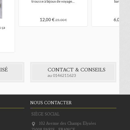
amille de trois chevaux
collier fer à cheval en bois naturel
,00 €
1,50 €
15,00 €
ISÉ
CONTACT & CONSEILS
au
0146211623
NOUS CONTACTER
SIÈGE SOCIAL
102 Avenue des Champs Elysées
75008 PARIS - FRANCE