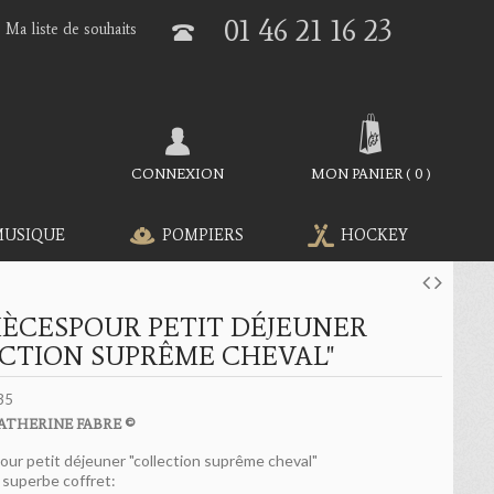
01 46 21 16 23
Ma liste de souhaits
CONNEXION
MON PANIER
(
0
)
MUSIQUE
POMPIERS
HOCKEY
PIÈCESPOUR PETIT DÉJEUNER
CTION SUPRÊME CHEVAL"
35
ATHERINE FABRE ©
pour petit déjeuner "collection suprême cheval"
 superbe coffret: