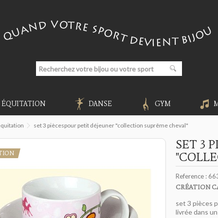
ÉQUITATION
DANSE
GYM
quitation
set 3 piècespour petit déjeuner "collection suprême cheval"
SET 3 
TION
"COLLE
Reference :
66
CRÉATION C
set 3 pièces 
livrée dans un