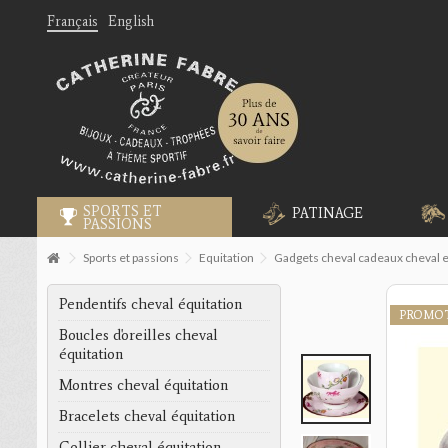
Français
English
SPORTS ET
PATINAGE
PASSIONS
Sports et passions
Equitation
Gadgets cheval cadeaux cheval e
Pendentifs cheval équitation
PROMO
Boucles d'oreilles cheval
équitation
Montres cheval équitation
Bracelets cheval équitation
Collier cheval équitation