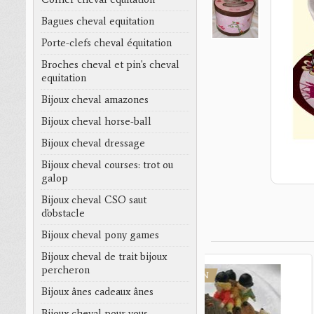
Bagues cheval equitation
Porte-clefs cheval équitation
Broches cheval et pin's cheval
equitation
Bijoux cheval amazones
Bijoux cheval horse-ball
Bijoux cheval dressage
Bijoux cheval courses: trot ou
galop
Bijoux cheval CSO saut
d'obstacle
Bijoux cheval pony games
Bijoux cheval de trait bijoux
percheron
PROMOTION
PROMOTION
Bijoux ânes cadeaux ânes
Bijoux cheval pour vous