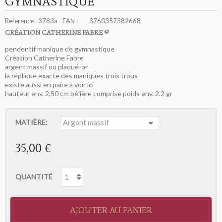
GYMNASTIQUE
Reference :
3783a
EAN :
3760357382668
CRÉATION CATHERINE FABRE ©
pendentif manique de gymnastique
Création Catherine Fabre
argent massif ou plaqué-or
la réplique exacte des maniques trois trous
existe aussi en paire à voir ici
hauteur env. 2,50 cm bélière comprise poids env. 2.2 gr
MATIÈRE:
35,00 €
QUANTITÉ
AJOUTER AU PANIER