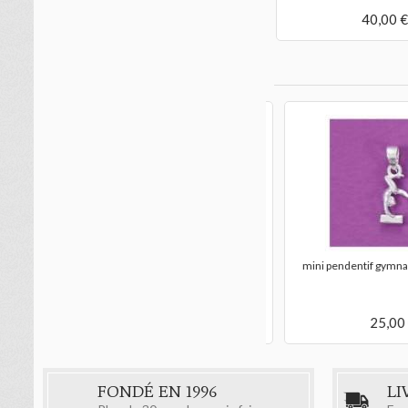
40,00 €
mini pendentif gymna
arrière Y
25,00 €
mini pendentif gymnaste à la poutre...
25,00 €
FONDÉ EN 1996
LI