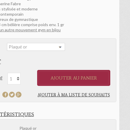
erine Fabre
s stylisée et moderne
 contemporain
ureux de gymnastique
 cm bélière comprise poids env. 1 gr
 un autre mouvement gym en bijou
:
€
AJOUTER AU PANIER
É
AJOUTER À MA LISTE DE SOUHAITS
TÉRISTIQUES
Plaqué or