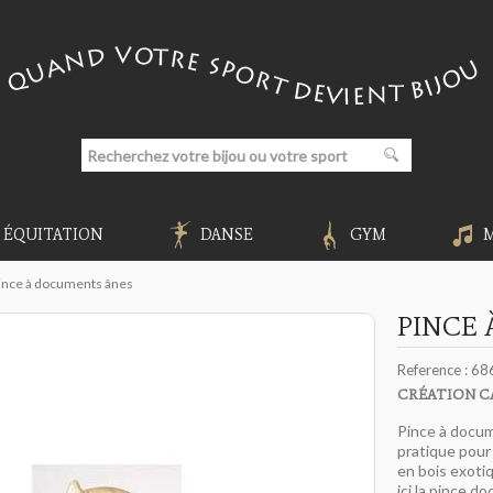
ÉQUITATION
DANSE
GYM
ince à documents ânes
PINCE
Reference :
68
CRÉATION C
Pince à docu
pratique pour 
en bois exoti
ici la pince d