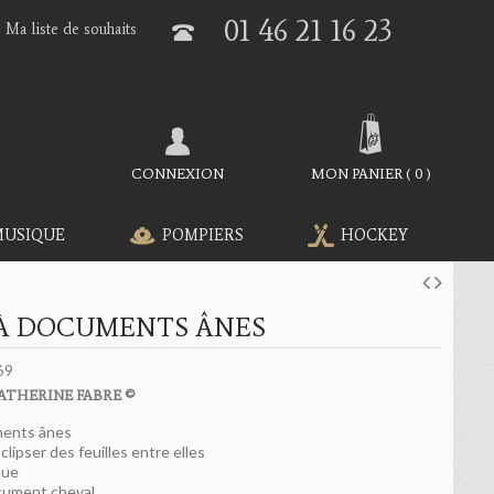
01 46 21 16 23
Ma liste de souhaits
CONNEXION
MON PANIER
(
0
)
MUSIQUE
POMPIERS
HOCKEY
 À DOCUMENTS ÂNES
69
ATHERINE FABRE ©
ments ânes
clipser des feuilles entre elles
que
ocument cheval