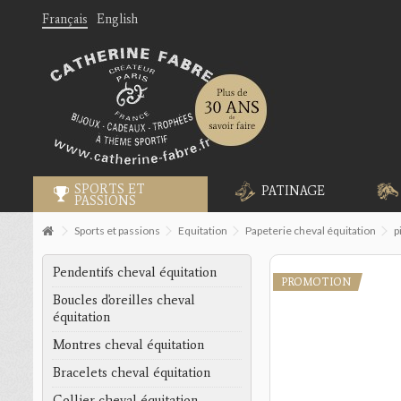
Français
English
SPORTS ET
PATINAGE
PASSIONS
Sports et passions
Equitation
Papeterie cheval équitation
p
Pendentifs cheval équitation
PROMOTION
Boucles d'oreilles cheval
équitation
Montres cheval équitation
Bracelets cheval équitation
Collier cheval équitation