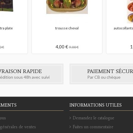
rs cheval
bloc note cheval
trousse che
1,00 €
10
0 €
2,00 €
VRAISON RAPIDE
PAIEMENT SÉCUR
édition sous 48h avec suivi
Par CB ou chèque
EMENTS
INFORMATIONS UTILES
ous
Demandez le catalogue
générales de ventes
Faites un commentaire