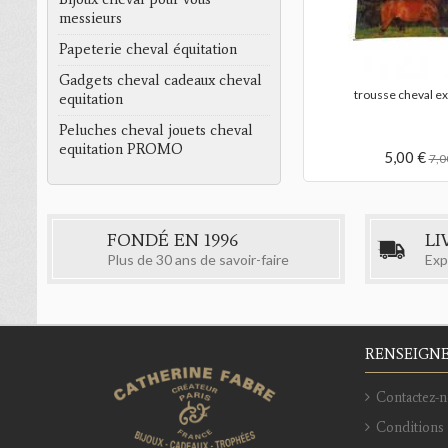
planche de sticke
messieurs
Papeterie cheval équitation
1,50 €
3,0
Gadgets cheval cadeaux cheval
tes
stylo poneys
equitation
Peluches cheval jouets cheval
equitation PROMO
1,50 €
3,00 €
FONDÉ EN 1996
LI
Plus de 30 ans de savoir-faire
Exp
RENSEIGN
Contactez-n
Conditions 