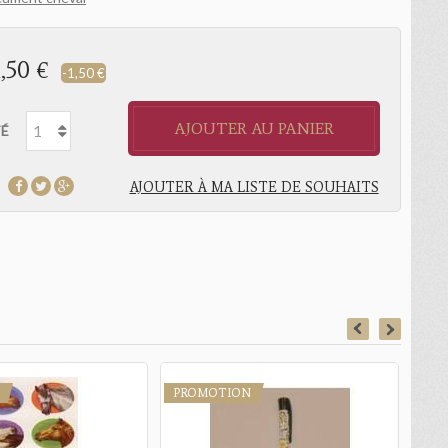
1,50 €
-1,50 €
AJOUTER AU PANIER
É
AJOUTER À MA LISTE DE SOUHAITS
PROMOTION
PR