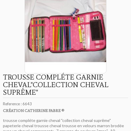
TROUSSE COMPLÉTE GARNIE
CHEVAL"COLLECTION CHEVAL
SUPRÊME"
Reference :
6643
CRÉATION CATHERINE FABRE ©
trousse compléte garnie cheval "collection cheval suprême"
papeterie cheval trousse cheval trousse en velours marron brodée
avec un cheval comprenant: -7 crayons de couleurs "gros" -10