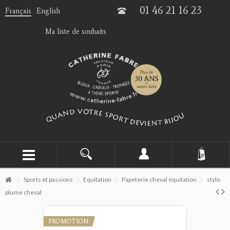
01 46 21 16 23
Français
English
Ma liste de souhaits
Sports et passions
Equitation
Papeterie cheval équitation
stylo
plume cheval
PROMOTION