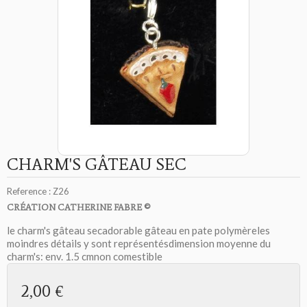
CHARM'S GÂTEAU SEC
Reference :
Z26
CRÉATION CATHERINE FABRE ©
le charm's gâteau secadorable gâteau en pate polymèreles
moindres détails y sont représentésdimension moyenne du
charm's: env. 1.5 cmnon comestible
2,00 €