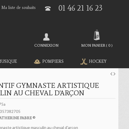
01 46 21 16 23
Ma liste de souhaits
CONNEXION
MON PANIER
(
0
)
MUSIQUE
POMPIERS
HOCKEY
NTIF GYMNASTE ARTISTIQUE
LIN AU CHEVAL D'ARÇON
75a
357382705
ATHERINE FABRE ©
naste artistique masculin au cheval d'arçon