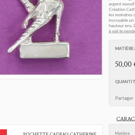
argent massif
Création Cath
les moindres d
incroyable un 
hauteur env. 2
à voir le pend
MATIÈRE
50,00 
QUANTIT
Partager
CARAC
Matière
POCHETTE CADEAU CATHERINE