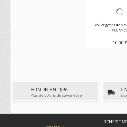
eu
pendentif gymnastique rythmique Le
collier gymnaste bleu
Ruban
FLUANC
40,00 €
10,00 €
FONDÉ EN 1996
LI
Plus de 30 ans de savoir-faire
Exp
RENSEIGN