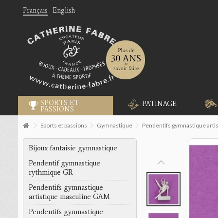
Français
English
SPORTS ET
PATINAGE
PASSIONS
Sports et passions
Gymnastique
Pendentifs gymnastique art
Bijoux fantaisie gymnastique
Pendentif gymnastique
rythmique GR
Pendentifs gymnastique
artistique masculine GAM
Pendentifs gymnastique