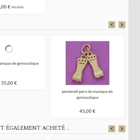
,00 €
90,00 €
br
anique de gymnastique
pendentif paire de manique de
gymnastique
35,00 €
45,00 €
T ÉGALEMENT ACHETÉ ...