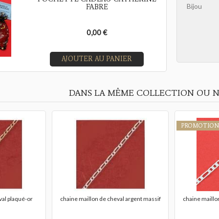
Bijou
FABRE
0,00 €
AJOUTER AU PANIER
DANS LA MÊME COLLECTION OU N
PROMOTION
val plaqué-or
chaine maillon de cheval argent massif
chaine maillo