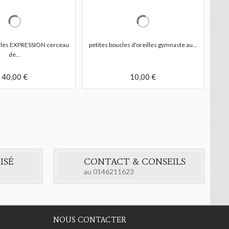
pe
illes EXPRESSION cerceau
petites boucles d'oreilles gymnaste au...
de...
40,00 €
10,00 €
ISÉ
CONTACT & CONSEILS
au
0146211623
NOUS CONTACTER