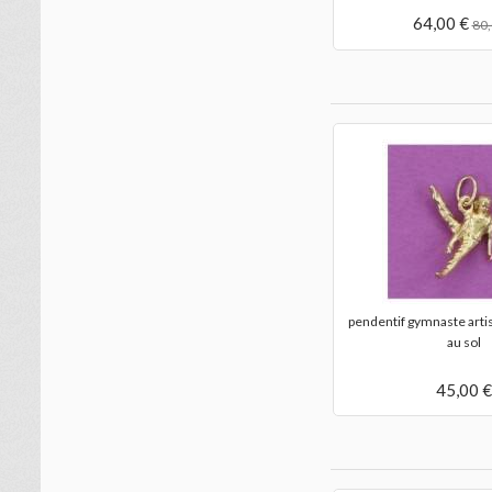
64,00 €
80,
es
pendentif gymnaste masculin artistique
pendentif gymnaste arti
aux...
au sol
45,00 €
45,00 €