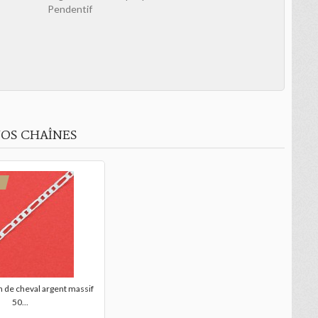
Pendentif
OS CHAÎNES
n de cheval argent massif
50...