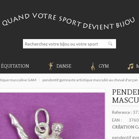
ÉQUITATION
DANSE
GYM
istique masculine GAM
pendentif gymnaste artistique masculin au cheval d'arçon
PENDE
MASCU
Reference :
37
EAN :
3760
CRÉATION C
pendentif gym