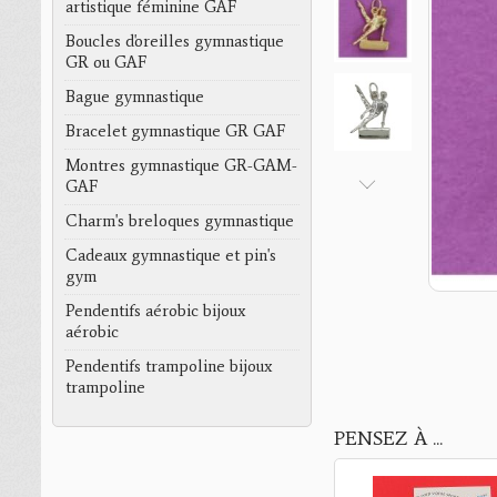
artistique féminine GAF
Boucles d'oreilles gymnastique
GR ou GAF
Bague gymnastique
Bracelet gymnastique GR GAF
Montres gymnastique GR-GAM-
GAF
Charm's breloques gymnastique
Cadeaux gymnastique et pin's
gym
Pendentifs aérobic bijoux
aérobic
Pendentifs trampoline bijoux
trampoline
PENSEZ À ...