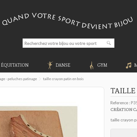
ÉQUITATION
DANSE
GYM
age - peluches patinage
taille crayon patin en bois
TAILLE
Reference :
P3
CRÉATION C
taille crayon p