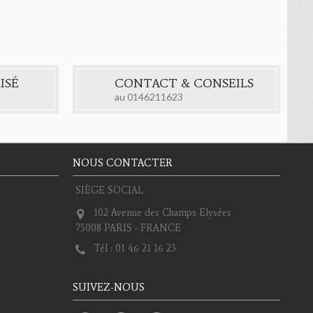
ISÉ
CONTACT & CONSEILS
au
0146211623
NOUS CONTACTER
SIÈGE SOCIAL
102 Avenue des Champs Elysées
75008 PARIS - FRANCE
Tél :
01 46 21 16 23
SUIVEZ-NOUS