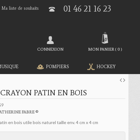
01 46 21 16 23
Ma liste de souhaits
CONNEXION
MON PANIER
(
0
)
MUSIQUE
POMPIERS
HOCKEY
 CRAYON PATIN EN BOIS
59
ATHERINE FABRE ©
atin en bois utile bois naturel taille env. 4 cm x 4 cm