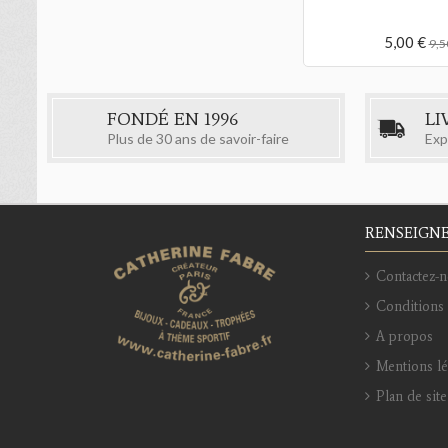
5,00 €
9,5
FONDÉ EN 1996
LI
Plus de 30 ans de savoir-faire
Exp
RENSEIGN
Contactez-n
Conditions 
A propos
Mentions l
Plan de site