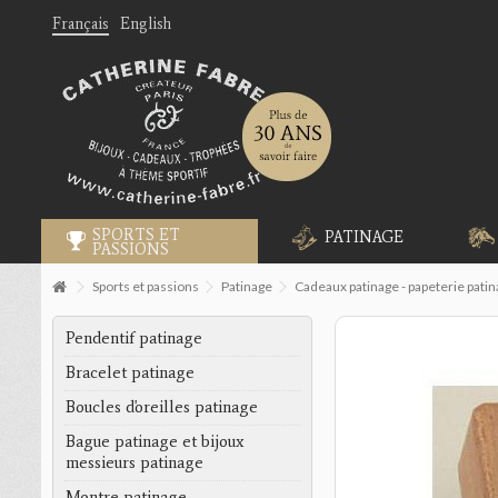
Français
English
SPORTS ET
PATINAGE
PASSIONS
Sports et passions
Patinage
Cadeaux patinage - papeterie patin
Pendentif patinage
Bracelet patinage
Boucles d'oreilles patinage
Bague patinage et bijoux
messieurs patinage
Montre patinage