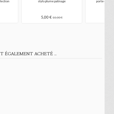
fs patin noir émaillé
trousse d'école patinage
7,00 €
5,00 €
9,50 €
T ÉGALEMENT ACHETÉ ...