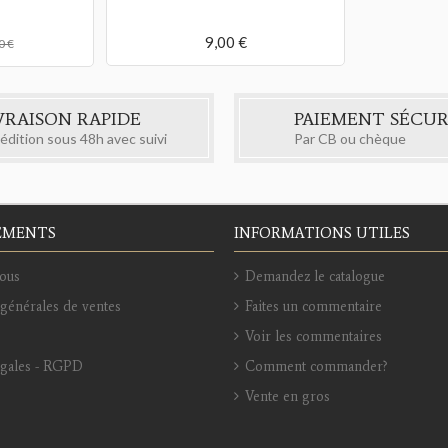
9,00 €
0 €
VRAISON RAPIDE
PAIEMENT SÉCUR
édition sous 48h avec suivi
Par CB ou chèque
EMENTS
INFORMATIONS UTILES
ous
Demandez le catalogue
générales de ventes
Faites un commentaire
Voir les commentaires
égales - RGPD
Comment commander?
Vente en gros