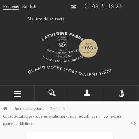
01 46 21 16 23
Français
English
Ma liste de souhaits
Sports et passions
Patinage
Cadeaux patinage - papeterie patinage - peluches patinage
porte-clefs
patineuse biellman