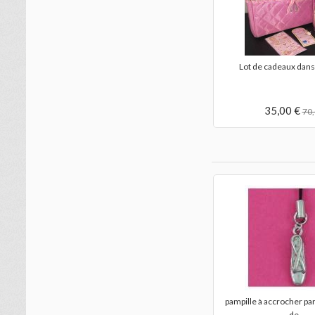
pin's chaussons de dans
et...
20,00 €
ce
broche danseuse
20,00 €
pampille à accrocher pa
de...