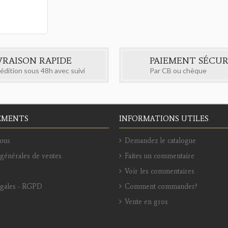
VRAISON RAPIDE
PAIEMENT SÉCUR
édition sous 48h avec suivi
Par CB ou chèque
EMENTS
INFORMATIONS UTILES
ous
Demandez le catalogue
générales de ventes
Faites un commentaire
Voir les commentaires
égales - RGPD
Comment commander?
Vente en gros