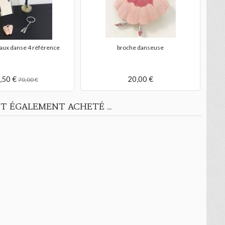
 paire de chausson
bracelet chausson de danse
pam
3,00 €
10,00 €
T ÉGALEMENT ACHETÉ ...