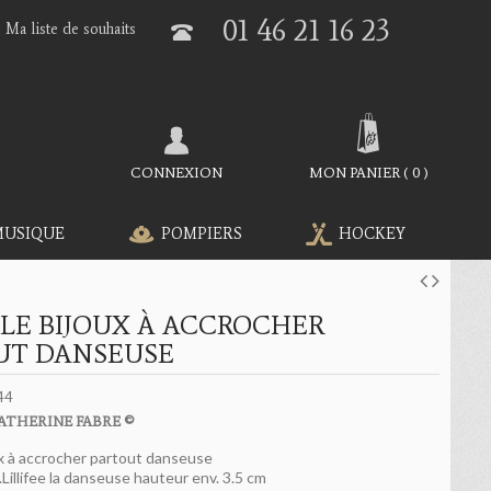
01 46 21 16 23
Ma liste de souhaits
CONNEXION
MON PANIER
(
0
)
MUSIQUE
POMPIERS
HOCKEY
LE BIJOUX À ACCROCHER
UT DANSEUSE
44
ATHERINE FABRE ©
ux à accrocher partout danseuse
..Lillifee la danseuse hauteur env. 3.5 cm