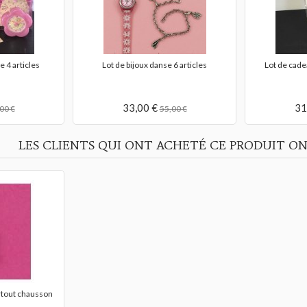
e strass roses
pin's chaussons strass blanc et étain
charm's
doré
20,00 €
LES CLIENTS QUI ONT ACHETÉ CE PRODUIT ON
rtout chausson