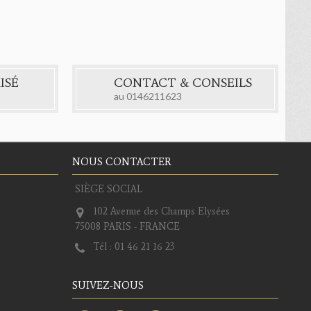
ISÉ
CONTACT & CONSEILS
au
0146211623
NOUS CONTACTER
SIÈGE SOCIAL
102 Avenue des Champs Elysées
75008 PARIS - FRANCE
Tél :
01 46 21 16 23
SUIVEZ-NOUS