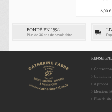
6,00 €
FONDÉ EN 1996
LI
Plus de 30 ans de savoir-faire
Exp
RENSEIGN
Contactez-n
Conditions 
A propos
Mentions l
Plan de site