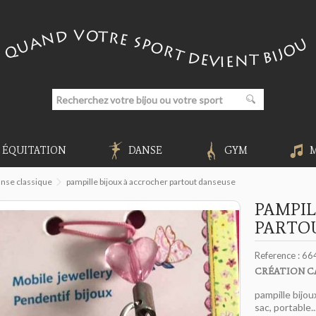
ÉQUITATION
DANSE
GYM
anse classique
pampille bijoux à accrocher partout danseuse
PAMPIL
PARTO
Reference :
66
CRÉATION C
pampille bijo
sac, portable.