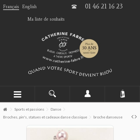
01 46 21 16 23
Français
English
Ma liste de souhaits
Sports et passions
Danse
Broches, pin's, statues et cadeaux danse classique
broche danseuse