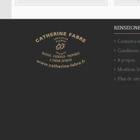
RENSEIGN
Contactez-n
Conditions 
A propos
Mentions l
Plan de site