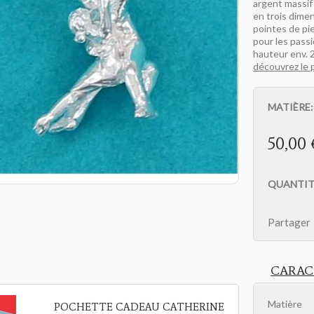
argent massif
en trois dime
pointes de pie
pour les pass
hauteur env. 2
découvrez le 
MATIÈRE
50,00 
QUANTIT
Partager
CARAC
Matière
POCHETTE CADEAU CATHERINE