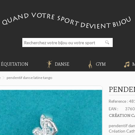
ÉQUITATION
DANSE
GYM
e
pendentif danse latine tango
PENDE
Reference :
48
EAN :
3760
CRÉATION C
pendentif dan
Création Cath