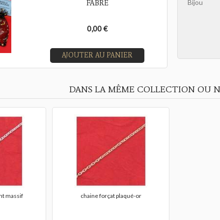
Bijou
FABRE
0,00 €
AJOUTER AU PANIER
DANS LA MÊME COLLECTION OU N
nt massif
chaine forçat plaqué-or