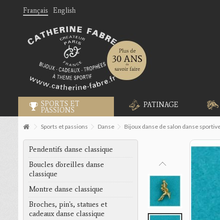
Français
English
SPORTS ET
PATINAGE
PASSIONS
Sports et passions
Danse
Bijoux danse de salon danse sportiv
Pendentifs danse classique
Boucles d'oreilles danse
classique
Montre danse classique
Broches, pin's, statues et
cadeaux danse classique