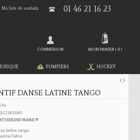
01 46 21 16 23
Ma liste de souhaits
CONNEXION
MON PANIER
(
0
)
MUSIQUE
POMPIERS
HOCKEY
NTIF DANSE LATINE TANGO
14a
357382040
ATHERINE FABRE ©
se latine tango
erine Fabre