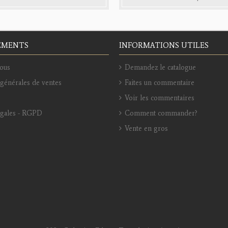
EMENTS
INFORMATIONS UTILES
ous
Demandez le catalogue
générales de ventes
Faites un commentaire
Voir les commentaires
égales - RGPD
Comment commander?
Vente en gros