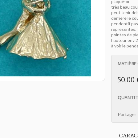
plaqué-or
très beau cou
peut tenir de
derrière le co
pendentif pas
représentés:
pointes de pi
hauteur env 2
à voir le pende
MATIÈRE
50,00 
QUANTIT
Partager
CARAC