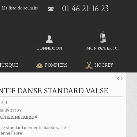
01 46 21 16 23
Ma liste de souhaits
CONNEXION
MON PANIER
(
0
)
MUSIQUE
POMPIERS
HOCKEY
NTIF DANSE STANDARD VALSE
13_1
588901129
ATHERINE FABRE ©
se standard pendentif danse valse
erine Fabre