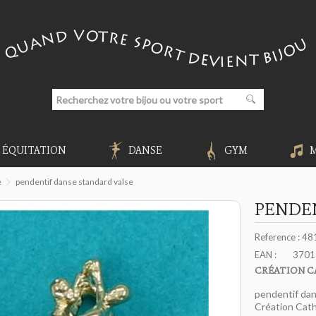
ÉQUITATION
DANSE
GYM
e
pendentif danse standard valse
PENDE
Reference :
48
EAN :
3701
CRÉATION C
pendentif dan
Création Cath