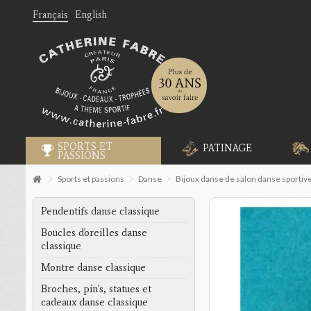
Français
English
SPORTS ET
PATINAGE
PASSIONS
Sports et passions
Danse
Bijoux danse de salon danse sportiv
Pendentifs danse classique
Boucles d'oreilles danse
classique
Montre danse classique
Broches, pin's, statues et
cadeaux danse classique