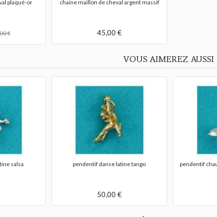
val plaqué-or
chaine maillon de cheval argent massif
45,00 €
00 €
VOUS AIMEREZ AUSSI
tine salsa
pendentif danse latine tango
pendentif cha
50,00 €