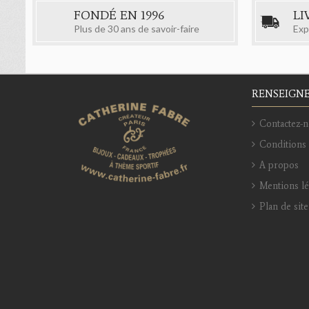
FONDÉ EN 1996
LI
Plus de 30 ans de savoir-faire
Exp
RENSEIGN
Contactez-n
Conditions 
A propos
Mentions l
Plan de site