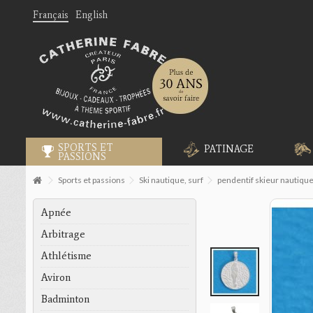
Français
English
SPORTS ET
PATINAGE
PASSIONS
Sports et passions
Ski nautique, surf
pendentif skieur nautiqu
Apnée
Arbitrage
Athlétisme
Aviron
Badminton