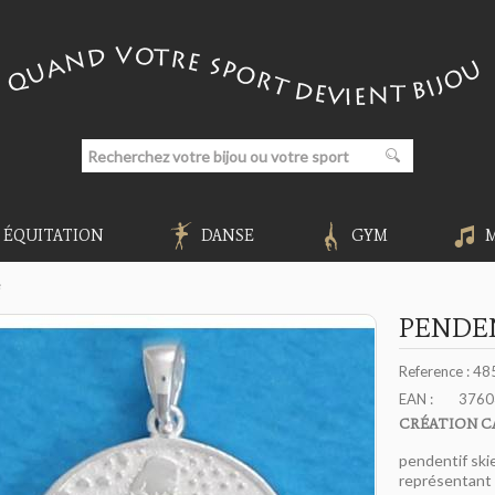
ÉQUITATION
DANSE
GYM
e
PENDE
Reference :
48
EAN :
3760
CRÉATION C
pendentif sk
représentant u