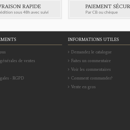
VRAISON RAPIDE
PAIEMENT SÉCUR
édition sous 48h avec suivi
Par CB ou chèque
EMENTS
INFORMATIONS UTILES
ous
Demandez le catalogue
générales de ventes
Faites un commentaire
Voir les commentaires
égales - RGPD
Comment commander?
Vente en gros