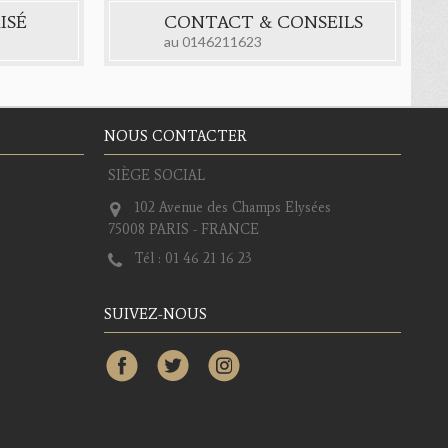
ISÉ
CONTACT & CONSEILS
au
0146211623
NOUS CONTACTER
SIÈGE SOCIAL
102 Avenue des Champs Elysées
75008 PARIS - FRANCE
Tél :
01 46 21 16 23
SUIVEZ-NOUS