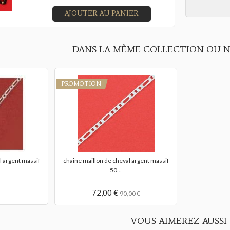
AJOUTER AU PANIER
DANS LA MÊME COLLECTION OU N
PROMOTION
l argent massif
chaine maillon de cheval argent massif
50...
72,00 €
90,00 €
VOUS AIMEREZ AUSSI