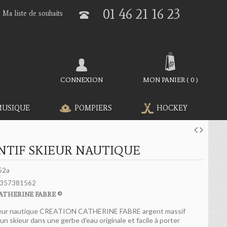
01 46 21 16 23
Ma liste de souhaits
CONNEXION
MON PANIER
(
0
)
MUSIQUE
POMPIERS
HOCKEY
NTIF SKIEUR NAUTIQUE
52a
357381562
ATHERINE FABRE ©
ieur nautique CREATION CATHERINE FABRE argent massif
n skieur dans une gerbe d'eau originale et facile à porter