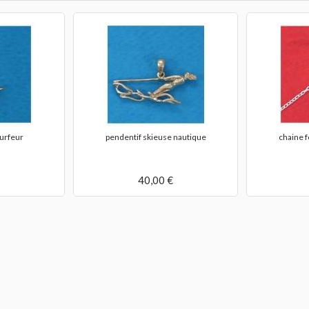
surfeur
pendentif skieuse nautique
chaine f
40,00 €