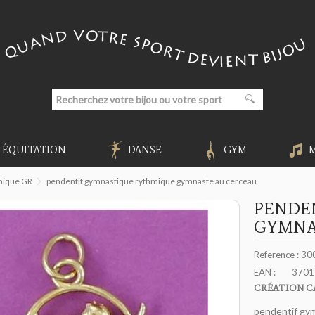
ÉQUITATION
DANSE
GYM
mique GR
pendentif gymnastique rythmique gymnaste au cerceau
PENDE
GYMNA
Reference :
30
EAN :
3701
CRÉATION C
pendentif gy