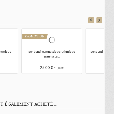
mnastique rythmique Le
pendentif gymnastique ryhtmique Le
pe
Cerceau
Ballon
15,00 €
15,00 €
T ÉGALEMENT ACHETÉ ...