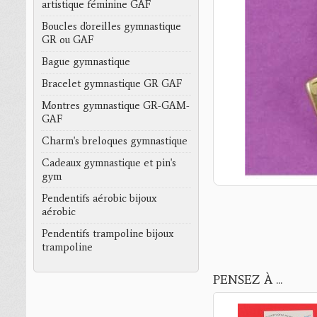
artistique féminine GAF
Boucles d'oreilles gymnastique
GR ou GAF
Bague gymnastique
Bracelet gymnastique GR GAF
Montres gymnastique GR-GAM-
GAF
Charm's breloques gymnastique
Cadeaux gymnastique et pin's
gym
Pendentifs aérobic bijoux
aérobic
Pendentifs trampoline bijoux
trampoline
PENSEZ À ...