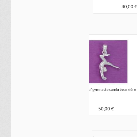
40,00 €
pendentif gymnastiq
gymnaste..
50,00 €
ière
pendentif gymnaste en Y
50,00 €