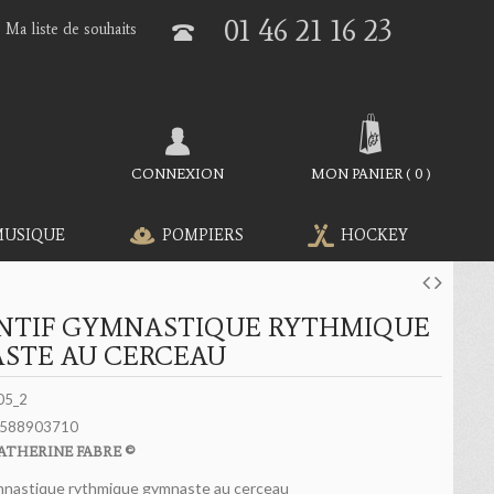
01 46 21 16 23
Ma liste de souhaits
CONNEXION
MON PANIER
(
0
)
MUSIQUE
POMPIERS
HOCKEY
NTIF GYMNASTIQUE RYTHMIQUE
STE AU CERCEAU
05_2
588903710
ATHERINE FABRE ©
mnastique rythmique gymnaste au cerceau