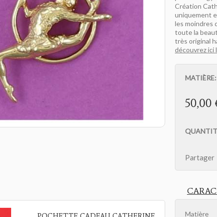
Création Cath
uniquement e
les moindres 
toute la beau
très original 
découvrez ici 
MATIÈRE
50,00 
QUANTIT
Partager
CARAC
Matière
POCHETTE CADEAU CATHERINE