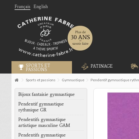
Français
English
SPORTS ET
PATINAGE
PASSIONS
Sports et passions
Gymnastique
Pendentif gymnastique ryth
Bijoux fantaisie gymnastique
Pendentif gymnastique
rythmique GR
Pendentifs gymnastique
artistique masculine GAM
Pendentifs gymnastique