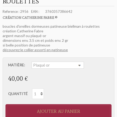
ROULETTES
Reference :
2956
EAN :
3760357386642
CRÉATION CATHERINE FABRE ©
boucles d'oreilles dormeuses patineuse biellman à roulettes
création Catherine Fabre
argent massif ou plaqué-or
dimensions env. 3.5 cm et poids env. 2 gr
si belle position de patineuse
découvrez le collier assorti en patineuse
MATIÈRE:
40,00 €
QUANTITÉ
AJOUTER AU PANIER