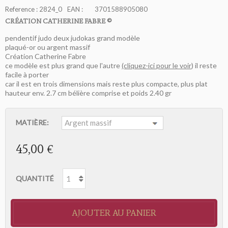
Reference :
2824_0
EAN :
3701588905080
CRÉATION CATHERINE FABRE ©
pendentif judo deux judokas grand modèle
plaqué-or ou argent massif
Création Catherine Fabre
ce modèle est plus grand que l'autre
(cliquez-ici pour le voir
) il reste
facile à porter
car il est en trois dimensions mais reste plus compacte, plus plat
hauteur env. 2.7 cm bélière comprise et poids 2.40 gr
MATIÈRE:
45,00 €
QUANTITÉ
AJOUTER AU PANIER