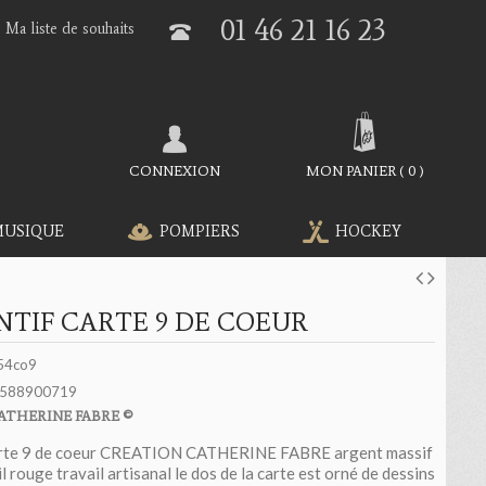
01 46 21 16 23
Ma liste de souhaits
CONNEXION
MON PANIER
(
0
)
MUSIQUE
POMPIERS
HOCKEY
TIF CARTE 9 DE COEUR
54co9
588900719
ATHERINE FABRE ©
arte 9 de coeur CREATION CATHERINE FABRE argent massif
l rouge travail artisanal le dos de la carte est orné de dessins