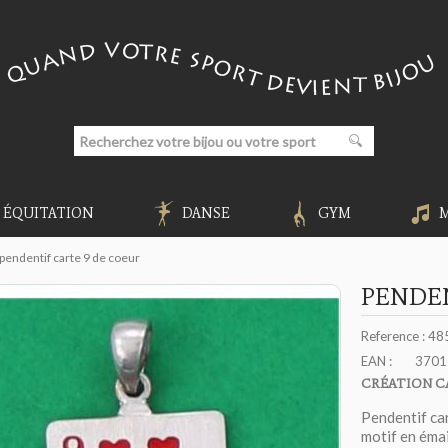
ÉQUITATION
DANSE
GYM
pendentif carte 9 de coeur
PENDEN
Reference :
48
EAN :
3701
CRÉATION C
Pendentif c
motif en émai