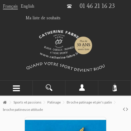
01 46 21 16 23
Français
English
Ma liste de souhaits
Sports et passions
Patinage
Broche patinage et pin's patin
broche patineuse attitude