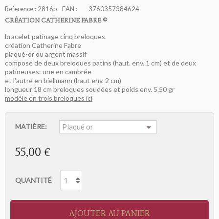
Reference :
2816p
EAN :
3760357384624
CRÉATION CATHERINE FABRE ©
bracelet patinage cinq breloques
création Catherine Fabre
plaqué-or ou argent massif
composé de deux breloques patins (haut. env. 1 cm) et de deux
patineuses: une en cambrée
et l'autre en biellmann (haut env. 2 cm)
longueur 18 cm breloques soudées et poids env. 5.50 gr
modèle en trois breloques ici
MATIÈRE:
55,00 €
QUANTITÉ
AJOUTER AU PANIER