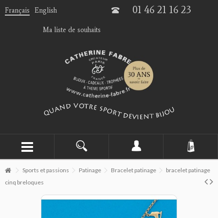
01 46 21 16 23
Français
English
Ma liste de souhaits
Sports et passions
Patinage
Bracelet patinage
bracelet patinage
cinq breloques