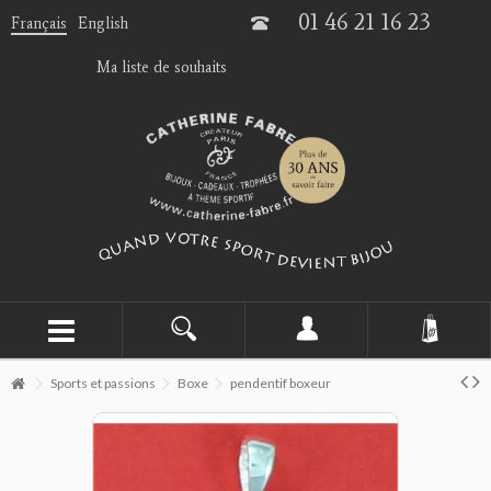
01 46 21 16 23
Français
English
Ma liste de souhaits
Sports et passions
Boxe
pendentif boxeur