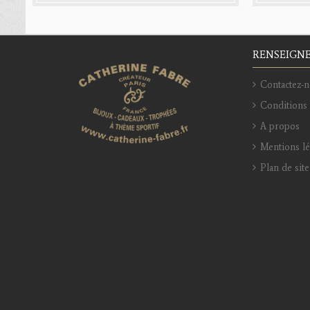
RENSEIGN
Contactez-n
Conditions 
A propos
Mentions l
Plan de site