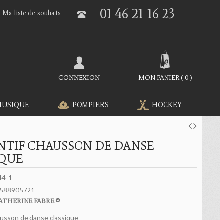
01 46 21 16 23
Ma liste de souhaits
CONNEXION
MON PANIER
(
0
)
MUSIQUE
POMPIERS
HOCKEY
NTIF CHAUSSON DE DANSE
IQUE
44_1
588905721
ATHERINE FABRE ©
usson de danse classique