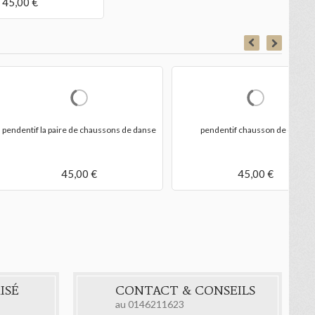
45,00 €
f chausson de danse
pendentif chausson de danse - pointe de
danse
45,00 €
40,00 €
ISÉ
CONTACT & CONSEILS
au
0146211623