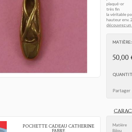
plaqué-or
très fin
la véritable p
hauteur env. 
découvrez un 
MATIÈRE
50,00 
QUANTIT
Partager
CARAC
Matière
POCHETTE CADEAU CATHERINE
Bijou
FABRE