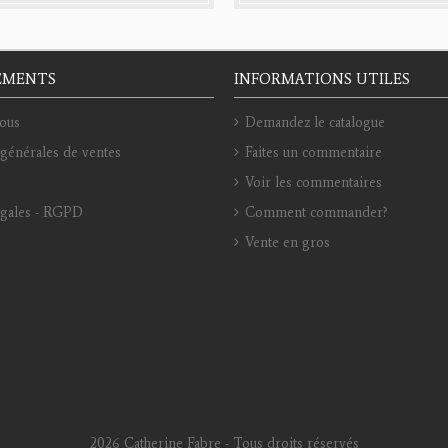
EMENTS
INFORMATIONS UTILES
ous
Demandez le catalogue
générales de ventes
Faites un commentaire
Voir les commentaires
égales - RGPD
Comment commander?
Vente en gros
2026 Catherine Fabre - Tous droits réservés