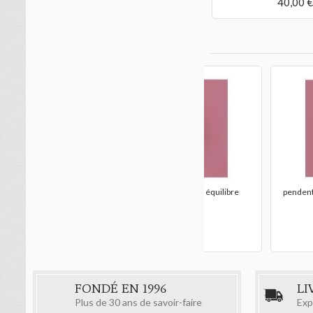
40,00 €
pendentif chausson de 
massif
30,00 €
re
pendentif danseuse bras en couronne
45,00 €
FONDÉ EN 1996
LI
Plus de 30 ans de savoir-faire
Exp