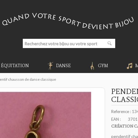
ÉQUITATION
DANSE
GYM
entif chausson de danse classique
PENDE
CLASS
Reference :
13
EAN :
3701
CRÉATION C
pendentif cha