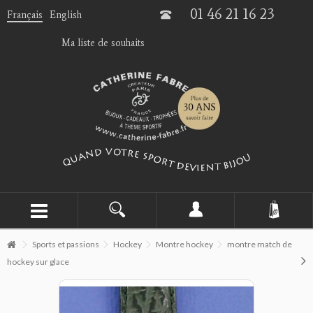
01 46 21 16 23
Français
English
Ma liste de souhaits
Sports et passions
Hockey
Montre hockey
montre match de
hockey sur glace