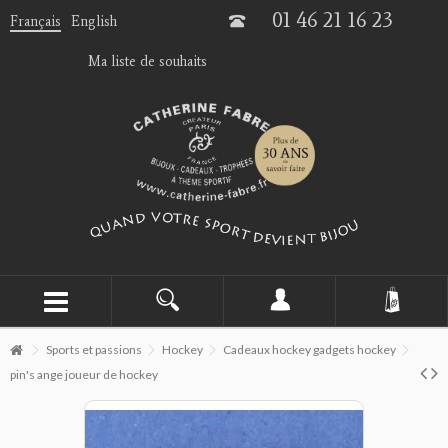
01 46 21 16 23
Français
English
Ma liste de souhaits
Sports et passions
Hockey
Cadeaux hockey gadgets hockey
pin's ange joueur de hockey