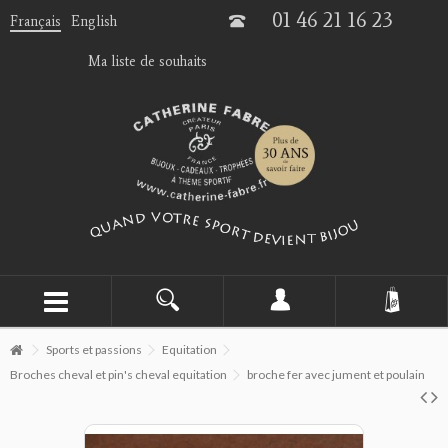
01 46 21 16 23
Français
English
Ma liste de souhaits
Sports et passions
Equitation
Broches cheval et pin's cheval equitation
broche fer avec jument et poulain