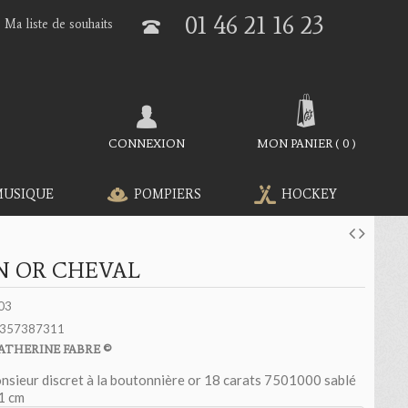
01 46 21 16 23
Ma liste de souhaits
CONNEXION
MON PANIER
(
0
)
MUSIQUE
POMPIERS
HOCKEY
EN OR CHEVAL
03
357387311
ATHERINE FABRE ©
onsieur discret à la boutonnière or 18 carats 7501000 sablé
 1 cm