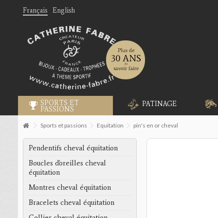
Français
English
SPORTS ET
PATINAGE
PASSIONS
Sports et passions
Equitation
pin's en or cheval
Pendentifs cheval équitation
Boucles d'oreilles cheval
équitation
Montres cheval équitation
Bracelets cheval équitation
Collier cheval équitation