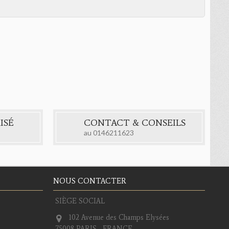
ISÉ
CONTACT & CONSEILS
au
0146211623
NOUS CONTACTER
SIÈGE SOCIAL
102 Avenue des Champs Elysées
75008 PARIS - FRANCE