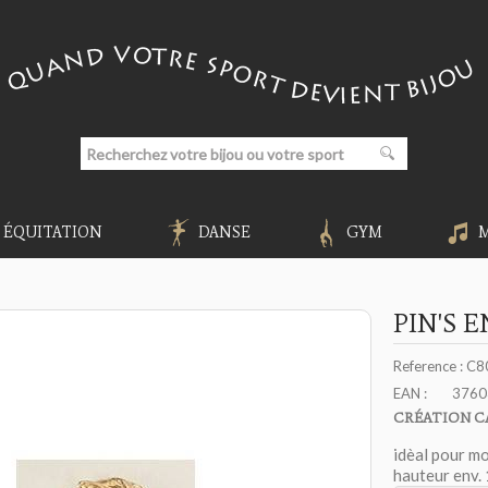
ÉQUITATION
DANSE
GYM
PIN'S 
Reference :
C8
EAN :
3760
CRÉATION C
idèal pour m
hauteur env.