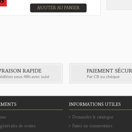
AJOUTER AU PANIER
VRAISON RAPIDE
PAIEMENT SÉCUR
édition sous 48h avec suivi
Par CB ou chèque
EMENTS
INFORMATIONS UTILES
ous
Demandez le catalogue
générales de ventes
Faites un commentaire