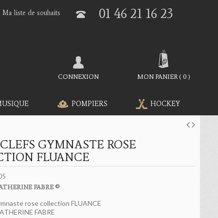
01 46 21 16 23
Ma liste de souhaits
CONNEXION
MON PANIER
(
0
)
MUSIQUE
POMPIERS
HOCKEY
-CLEFS GYMNASTE ROSE
CTION FLUANCE
05
ATHERINE FABRE ©
gymnaste rose collection FLUANCE
ATHERINE FABRE