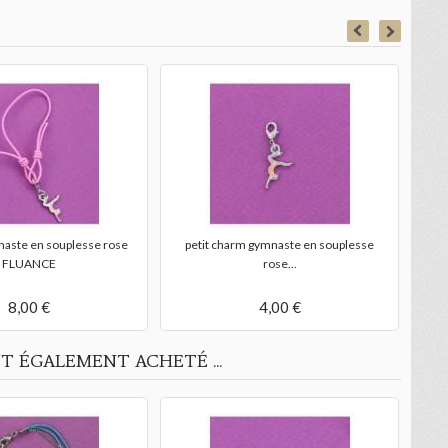
gran
naste en souplesse rose
petit charm gymnaste en souplesse
FLUANCE
rose...
8,00 €
4,00 €
T ÉGALEMENT ACHETÉ ...