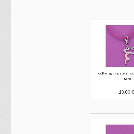
eau
porte-clefs gymnaste et cerceau rose
collier gymnaste en s
FLUANC
10,00 €
10,00 €