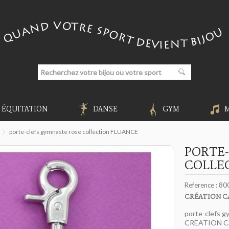
ÉQUITATION
DANSE
GYM
porte-clefs gymnaste rose collection FLUANCE
PORTE
COLLE
Reference :
80
CRÉATION C
porte-clefs 
CREATION C