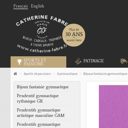
Français
English
SPORTS ET
PATINAGE
PASSIONS
Sports et passions
Gymnastique
Bijoux fantaisie gymnastique
Bijoux fantaisie gymnastique
Pendentif gymnastique
rythmique GR
Pendentifs gymnastique
artistique masculine GAM
Pendentifs gymnastique