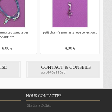
gymnaste aux massues
petit charm's gymnaste rose collection...
"CAPRICE"
8,00 €
4,00 €
ISÉ
CONTACT & CONSEILS
au
0146211623
NOUS CONTACTER
SIÈGE SOCIAL